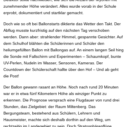
zunehmender Höhe verändert. Alles wurde vorab in der Schule
erprobt, dokumentiert und startklar gemacht.
Doch wie so oft bei Ballonstarts diktierte das Wetter den Takt. Der
Abflug musste kurzfristig auf den nächsten Tag verschoben
werden. Dann aber: strahlender Himmel, gespannte Gesichter. Auf
dem Schulhof blähten die Schülerinnen und Schüler den
heliumgefüllten Ballon mit Ballongas auf. An einem langen Seil hing
die Sonde mit Fallschirm und Experimenten – Schaumkopf, bunte
UV-Perlen, Nudeln im Wasser, Sensoren, Kameras. Der
Countdown der Schülerschaft hallte über den Hof – Und ab geht
die Post!
Der Ballon gewann rasant an Höhe. Noch nach rund 20 Minuten
war er in etwa fünf Kilometern Höhe als winziger Punkt zu
erkennen. Die Prognose versprach eine Flugdauer von rund drei
Stunden, das Zielgebiet: der Raum Miltenberg. Das
Bergungsteam, bestehend aus Schülern, Lehrern und
Hausmeister, machte sich deshalb dorthin auf den Weg, um
rechtzeitig im Landegebiet zu sein. Doch Stratosphärenflüge