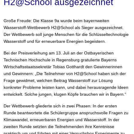
H2@School ausgezeichnet
Große Freude: Die Klasse 9a wurde beim bayernweiten
Wasserstoff-Wettbewerb H2@School als Sieger ausgezeichnet.
Der Wettbewerb soll junge Menschen für die Schlüsseltechnologie
Wasserstoff und für erneuerbare Energien begeistern.
Bei der Preisverleihung am 13. Juli an der Ostbayerischen
Technischen Hochschule in Regensburg gratulierte Bayerns
Wirtschaftsstaatssekretär Tobias Gotthardt den Gewinnerinnen
und Gewinnern: „Die Teilnehmer von H2@School haben sich der
Frage gewidmet, welchen Beitrag Wasserstoff zur Lösung
konkreter Probleme leisten kann, und dabei herausragende Ideen
entwickelt. Solche jungen, klugen Köpfe brauchen wir in Bayern.“
Der Wettbewerb gliederte sich in zwei Phasen: In der ersten
Runde beantwortete die Schülergruppe anspruchsvolle Fragen zu
Klimawandel, erneuerbaren Energien und Wasserstoff. In der
zweiten Runde setzten die Teilnehmenden ihre Kenntnisse
praktisch um und führten mit einer Versuchsbox Experimente zu