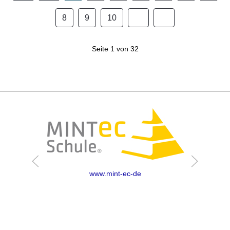
8
9
10
Seite 1 von 32
www.mint-ec-de