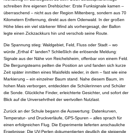
schreiben ihre eigenen Drehbücher: Erste Funksignale kamen –
überraschend – nicht aus der Region Miltenberg, sondern aus 70
Kilometern Entfernung, direkt aus dem Odenwald. In der großen
Höhe blies ein viel stärkerer Wind als vorhergesagt, der Ballon
legte einen Zickzackkurs hin und verschob seine Route.
Die Spannung stieg: Waldgebiet, Feld, Fluss oder Stadt – wo
würde „Erthal 4“ landen? Schließlich die erlösende Meldung:
Signale aus der Nähe von Reichelsheim, offenbar von einem Feld.
Die Bergungsteams peilten die Position an und fanden sich kurze
Zeit später inmitten eines Maisfelds wieder, in dem – fast wie eine
Markierung – ein einzelner Baum stand. Nahe diesem Baum, im
hohen Mais verborgen, entdeckten die Schülerinnen und Schüler
die Sonde. Glückliche Finder, erleichterte Gesichter, und sofort der
Blick auf die Unversehrtheit der wertvollen Nutzlast.
Zurück an der Schule begann die Auswertung: Datenkurven,
Temperatur- und Druckverläufe, GPS-Spuren – alles sprach für
einen erfolgreichen Flug. Die Experimente lieferten anschauliche
Ergebnisse: Die UV-Perlen dokumentierten deutlich die steigende