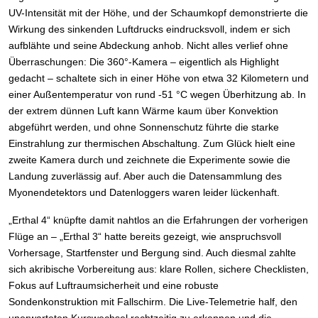
UV-Intensität mit der Höhe, und der Schaumkopf demonstrierte die
Wirkung des sinkenden Luftdrucks eindrucksvoll, indem er sich
aufblähte und seine Abdeckung anhob. Nicht alles verlief ohne
Überraschungen: Die 360°-Kamera – eigentlich als Highlight
gedacht – schaltete sich in einer Höhe von etwa 32 Kilometern und
einer Außentemperatur von rund -51 °C wegen Überhitzung ab. In
der extrem dünnen Luft kann Wärme kaum über Konvektion
abgeführt werden, und ohne Sonnenschutz führte die starke
Einstrahlung zur thermischen Abschaltung. Zum Glück hielt eine
zweite Kamera durch und zeichnete die Experimente sowie die
Landung zuverlässig auf. Aber auch die Datensammlung des
Myonendetektors und Datenloggers waren leider lückenhaft.
„Erthal 4“ knüpfte damit nahtlos an die Erfahrungen der vorherigen
Flüge an – „Erthal 3“ hatte bereits gezeigt, wie anspruchsvoll
Vorhersage, Startfenster und Bergung sind. Auch diesmal zahlte
sich akribische Vorbereitung aus: klare Rollen, sichere Checklisten,
Fokus auf Luftraumsicherheit und eine robuste
Sondenkonstruktion mit Fallschirm. Die Live-Telemetrie half, den