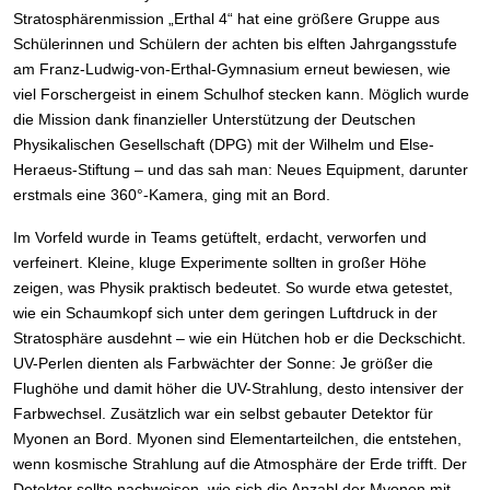
Stratosphärenmission „Erthal 4“ hat eine größere Gruppe aus
Schülerinnen und Schülern der achten bis elften Jahrgangsstufe
am Franz-Ludwig-von-Erthal-Gymnasium erneut bewiesen, wie
viel Forschergeist in einem Schulhof stecken kann. Möglich wurde
die Mission dank finanzieller Unterstützung der Deutschen
Physikalischen Gesellschaft (DPG) mit der Wilhelm und Else-
Heraeus-Stiftung – und das sah man: Neues Equipment, darunter
erstmals eine 360°-Kamera, ging mit an Bord.
Im Vorfeld wurde in Teams getüftelt, erdacht, verworfen und
verfeinert. Kleine, kluge Experimente sollten in großer Höhe
zeigen, was Physik praktisch bedeutet. So wurde etwa getestet,
wie ein Schaumkopf sich unter dem geringen Luftdruck in der
Stratosphäre ausdehnt – wie ein Hütchen hob er die Deckschicht.
UV-Perlen dienten als Farbwächter der Sonne: Je größer die
Flughöhe und damit höher die UV-Strahlung, desto intensiver der
Farbwechsel. Zusätzlich war ein selbst gebauter Detektor für
Myonen an Bord. Myonen sind Elementarteilchen, die entstehen,
wenn kosmische Strahlung auf die Atmosphäre der Erde trifft. Der
Detektor sollte nachweisen, wie sich die Anzahl der Myonen mit