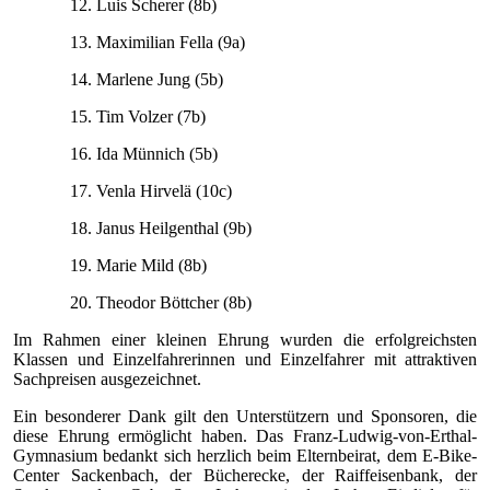
12.
Luis Scherer (8b)
13.
Maximilian Fella (9a)
14.
Marlene Jung (5b)
15.
Tim Volzer (7b)
16.
Ida Münnich (5b)
17.
Venla Hirvelä (10c)
18.
Janus Heilgenthal (9b)
19.
Marie Mild (8b)
20.
Theodor Böttcher (8b)
Im Rahmen einer kleinen Ehrung wurden die erfolgreichsten
Klassen und Einzelfahrerinnen und Einzelfahrer mit attraktiven
Sachpreisen ausgezeichnet.
Ein besonderer Dank gilt den Unterstützern und Sponsoren, die
diese Ehrung ermöglicht haben. Das Franz-Ludwig-von-Erthal-
Gymnasium bedankt sich herzlich beim
Elternbeirat
, dem
E-Bike-
Center Sackenbach
, der
Bücherecke
, der
Raiffeisenbank
, der