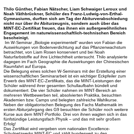
Thilo Günther, Fabian Nätscher, Liam Schwaiger Leroux und
Noah Väthbrückner, Schüler des Franz-Ludwig-von-Erthal-
Gymnasiums, durften sich am Tag der Abiturverabschiedung
nicht nur über ihr Abiturzeugnis, sondern auch über das
MINT-EC-Zertifikat freuen, das ihnen ein außergewöhnliches
Engagement im naturwissenschaftlich-technischen Bereich
bescheinigt.
Im W-Seminar „Biologie experimentell“ wurden von Fabian die
Auswirkungen von Bodenverdichtung auf das Pflanzenwachstum
betrachtet, von Liam Rosen konserviert und bei Noah
Naturfarbstoffe auf ihre Lichtechtheit untersucht. Thilo analysierte
dagegen im Fach Geographie die Auswirkungen der Chinesischen
Raumfahrt auf Europa.
Die Belegung eines solchen W-Seminars mit der Erstellung einer
wissenschaftlichen Seminararbeit ist ein wichtiger Eckpfeiler zum
Erwerb des MINT-EC-Zertifikats, das die MINT-Leistungen der
Schüler während ihrer gesamten Schullaufbahn bündelt und
dokumentiert. Die vier Schüler nahmen im MINT-Bereich an
mehreren Wettbewerben teil, absolvierten Praktika, besuchten
Akademien bzw. Camps und belegten zahlreiche Wahlkurse.
Neben der obligatorischen Belegung des Fachs Mathematik im
ersten Abiturjahrgang des G9 besuchten die Schüler noch weitere
Kurse aus dem MINT-Portfolio. Drei von ihnen wagten sich in das
fünfstündige Leistungsfach Physik – und das mit sehr großem
Erfolg!
Das Zertifikat wird vergeben vom nationalen Excellence-
Schulnetzwerks MINT-EC und zählt bundesweit zu den