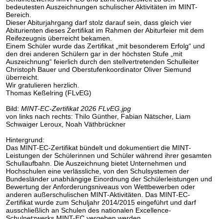
bedeutesten Auszeichnungen schulischer Aktivitäten im MINT-
Bereich.
Dieser Abiturjahrgang darf stolz darauf sein, dass gleich vier
Abiturienten dieses Zertifikat im Rahmen der Abiturfeier mit dem
Reifezeugnis überreicht bekamen.
Einem Schüler wurde das Zertifikat „mit besonderem Erfolg“ und
den drei anderen Schülern gar in der höchsten Stufe „mit
Auszeichnung“ feierlich durch den stellvertretenden Schulleiter
Christoph Bauer und Oberstufenkoordinator Oliver Siemund
überreicht.
Wir gratulieren herzlich.
Thomas Keßelring (FLvEG)
Bild:
MINT-EC-Zertifikat 2026 FLvEG.jpg
von links nach rechts: Thilo Günther, Fabian Nätscher, Liam
Schwaiger Leroux, Noah Väthbrückner
Hintergrund:
Das MINT-EC-Zertifikat bündelt und dokumentiert die MINT-
Leistungen der Schülerinnen und Schüler während ihrer gesamten
Schullaufbahn. Die Auszeichnung bietet Unternehmen und
Hochschulen eine verlässliche, von den Schulsystemen der
Bundesländer unabhängige Einordnung der Schülerleistungen und
Bewertung der Anforderungsniveaus von Wettbewerben oder
anderen außerschulischen MINT-Aktivitäten. Das MINT-EC-
Zertifikat wurde zum Schuljahr 2014/2015 eingeführt und darf
ausschließlich an Schulen des nationalen Excellence-
Schulnetzwerks MINT-EC vergeben werden.